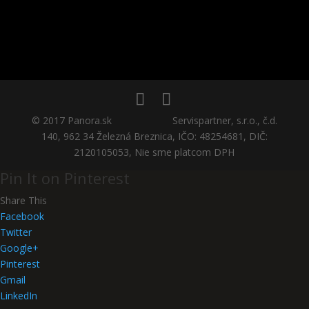
Ochrana osobných údajov
Obchodné podmienky
© 2017 Panora.sk Servispartner, s.r.o., č.d.
140, 962 34 Železná Breznica, IČO: 48254681, DIČ:
2120105053, Nie sme platcom DPH
Pin It on Pinterest
Share This
Facebook
Twitter
Google+
Pinterest
Gmail
LinkedIn