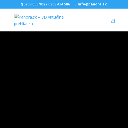
0908 653 102
/
0908 434 586
info@panora.sk