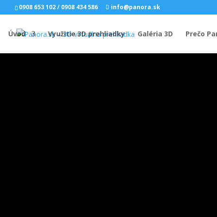
0908 653 102
/
0908 434 586
info@panora.sk
Úvod
Využitie 3D prehliadky
Galéria 3D
Prečo Pa