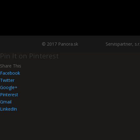
© 2017 Panora.sk Servispartner, s.r.o., č.
Pin It on Pinterest
Share This
Facebook
Twitter
Google+
Pinterest
Gmail
LinkedIn