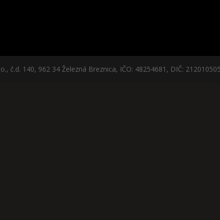
Obchodné podmienky
d. 140, 962 34 Železná Breznica, IČO: 48254681, DIČ: 21201050